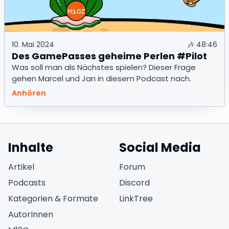
10. Mai 2024
🎶
48:46
Des GamePasses geheime Perlen #Pilot
Was soll man als Nächstes spielen? Dieser Frage
gehen Marcel und Jan in diesem Podcast nach.
Anhören
Inhalte
Social Media
(öffnet in neuem Fen
Artikel
Forum
(öffnet in neuem Fe
Podcasts
Discord
(öffnet in neuem F
Kategorien & Formate
LinkTree
AutorInnen