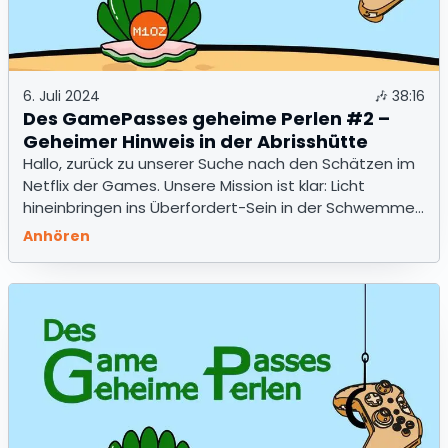
6. Juli 2024
🎶
38:16
Des GamePasses geheime Perlen #2 –
Geheimer Hinweis in der Abrisshütte
Hallo, zurück zu unserer Suche nach den Schätzen im
Netflix der Games. Unsere Mission ist klar: Licht
hineinbringen ins Überfordert-Sein in der Schwemme
der Spiele im GamePass.
Anhören