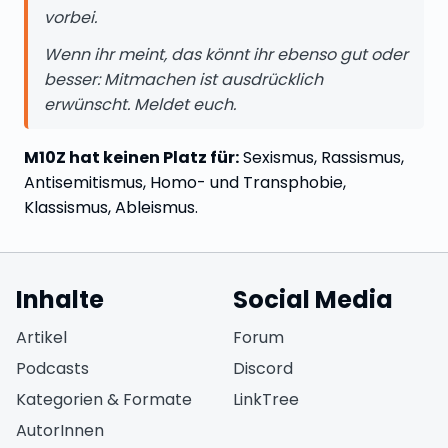
vorbei.
Wenn ihr meint, das könnt ihr ebenso gut oder
besser: Mitmachen ist ausdrücklich
erwünscht. Meldet euch.
M10Z hat keinen Platz für:
Sexismus, Rassismus,
Antisemitismus, Homo- und Transphobie,
Klassismus, Ableismus.
Inhalte
Social Media
(öffnet in neuem Fen
Artikel
Forum
(öffnet in neuem Fe
Podcasts
Discord
(öffnet in neuem F
Kategorien & Formate
LinkTree
AutorInnen