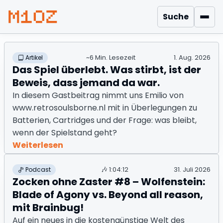
Suche
Men
Mindestens 10 Zeichen
~6 Min. Lesezeit
1. Aug. 2026
Artikel
Das Spiel überlebt. Was stirbt, ist der
Beweis, dass jemand da war.
In diesem Gastbeitrag nimmt uns Emilio von
www.retrosoulsborne.nl mit in Überlegungen zu
Batterien, Cartridges und der Frage: was bleibt,
wenn der Spielstand geht?
Weiterlesen
🎶
1:04:12
31. Juli 2026
Podcast
Zocken ohne Zaster #8 – Wolfenstein:
Blade of Agony vs. Beyond all reason,
mit Brainbug!
Auf ein neues in die kostengünstige Welt des