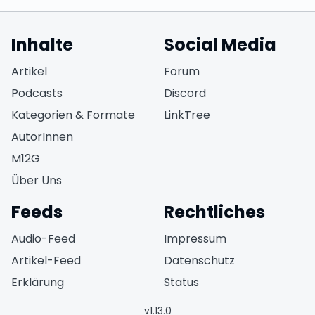
Inhalte
Social Media
(öffnet in neuem Fen
Artikel
Forum
(öffnet in neuem Fe
Podcasts
Discord
(öffnet in neuem F
Kategorien & Formate
LinkTree
AutorInnen
M12G
Über Uns
Feeds
Rechtliches
(öffnet in neuem Fenster)
Audio-Feed
Impressum
(öffnet in neuem Fenster)
Artikel-Feed
Datenschutz
(öffnet in neuem Fen
Erklärung
Status
v
1.13.0