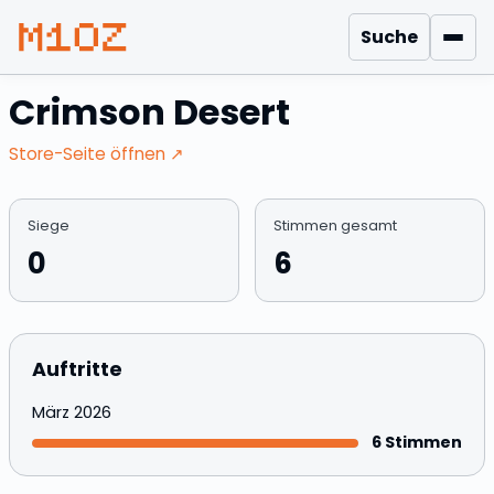
Suche
Men
Crimson Desert
(öffnet in neuem Fenster)
Store-Seite öffnen ↗
Siege
Stimmen gesamt
0
6
Auftritte
(öffnet in neuem Fenster)
März 2026
6 Stimmen