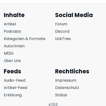
Inhalte
Social Media
(öffnet in neuem Fen
Artikel
Forum
(öffnet in neuem Fe
Podcasts
Discord
(öffnet in neuem F
Kategorien & Formate
LinkTree
AutorInnen
M12G
Über Uns
Feeds
Rechtliches
(öffnet in neuem Fenster)
Audio-Feed
Impressum
(öffnet in neuem Fenster)
Artikel-Feed
Datenschutz
(öffnet in neuem Fen
Erklärung
Status
v
1.13.0