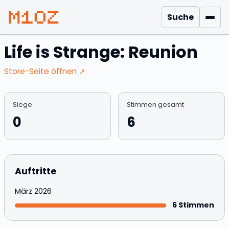
Suche
Men
Life is Strange: Reunion
(öffnet in neuem Fenster)
Store-Seite öffnen ↗
Siege
Stimmen gesamt
0
6
Auftritte
(öffnet in neuem Fenster)
März 2026
6 Stimmen