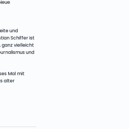
 Neue
eite und
ian Schiffer ist
 ganz vielleicht
journalismus und
ses Mal mit
s alter