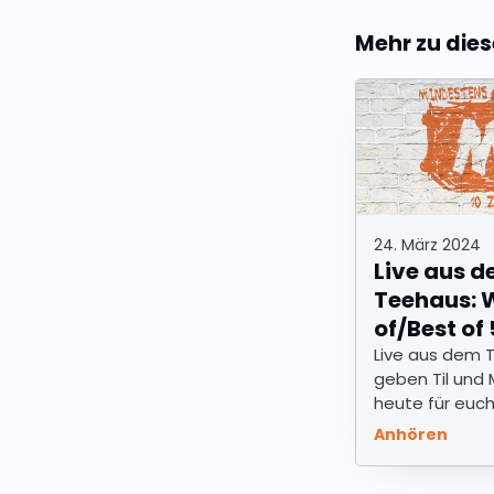
Mehr zu di
24. März 2024
Live aus 
Teehaus: 
of/Best of 
Live aus dem 
geben Til und 
heute für euch
Gas. Die MS G
Anhören
schippert weit