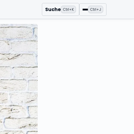
Suche
Ctrl+K
Ctrl+J
Menü