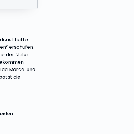
odcast hatte.
en“ erschufen,
ne der Natur.
n bekommen
nd da Marcel und
 passt die
beiden