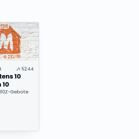
4
🎶
52:44
tens 10
 10
M10Z-Gebote