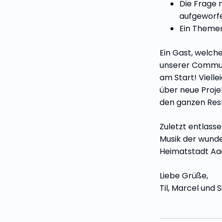
Die Frage 
aufgeworf
Ein Theme
Ein Gast, welch
unserer Communi
am Start! Vielle
über neue Projek
den ganzen Rest
Zuletzt entlass
Musik der wun
Heimatstadt Aa
Liebe Grüße,
Til, Marcel und 