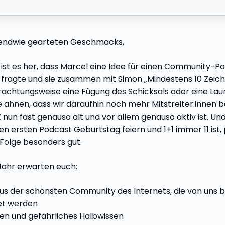
gendwie gearteten Geschmacks,
 ist es her, dass Marcel eine Idee für einen Community-P
l fragte und sie zusammen mit Simon „Mindestens 10 Zeich
rachtungsweise eine Fügung des Schicksals oder eine Lau
 ahnen, dass wir daraufhin noch mehr Mitstreiter:inne
 nun fast genauso alt und vor allem genauso aktiv ist. U
ihren ersten Podcast Geburtstag feiern und 1+1 immer 11 ist,
Folge besonders gut.
Jahr erwarten euch:
s der schönsten Community des Internets, die von uns 
et werden
sen und gefährliches Halbwissen