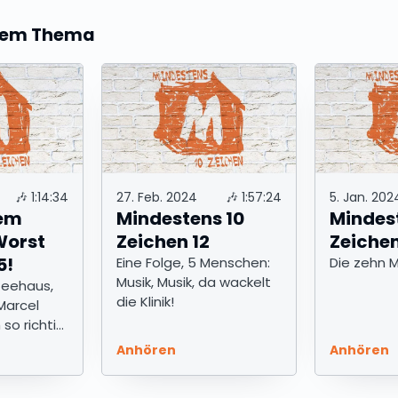
esem Thema
🎶
1:14:34
27. Feb. 2024
🎶
1:57:24
5. Jan. 202
dem
Mindestens 10
Mindes
Worst
Zeichen 12
Zeichen
5!
Eine Folge, 5 Menschen:
Die zehn 
Musik, Musik, da wackelt
Teehaus,
die Klinik!
Marcel
 so richtig
aming
Anhören
Anhören
er!