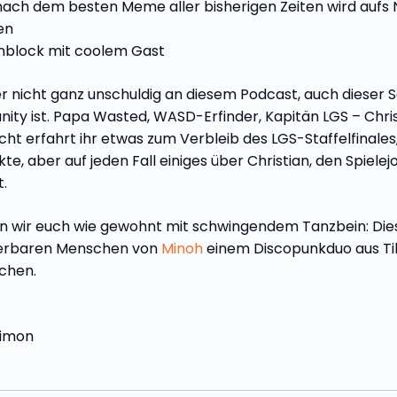
nach dem besten Meme aller bisherigen Zeiten wird aufs
en
nblock mit coolem Gast
er nicht ganz unschuldig an diesem Podcast, auch dieser S
ty ist. Papa Wasted, WASD-Erfinder, Kapitän LGS – Christ
icht erfahrt ihr etwas zum Verbleib des LGS-Staffelfinales,
te, aber auf jeden Fall einiges über Christian, den Spiele
.
en wir euch wie gewohnt mit schwingendem Tanzbein: Die
derbaren Menschen von
Minoh
einem Discopunkduo aus Til
chen.
Simon