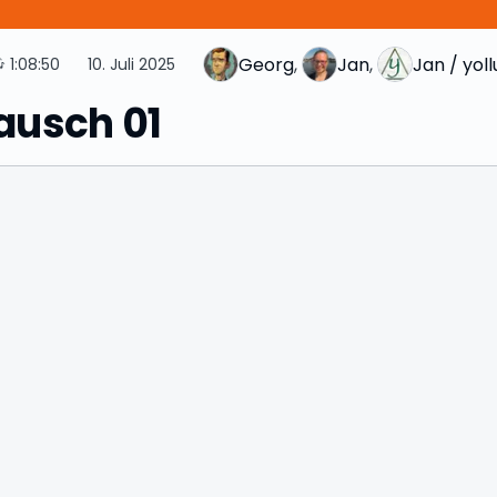
Georg
, 
Jan
, 
Jan / yol

1:08:50
10. Juli 2025
lausch 01