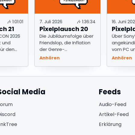
🎶
1:01:01
7. Juli 2026
🎶
1:36:34
16. Juni 20
ch 21
Pixelplausch 20
Pixelpl
CON 2026
Die Jubiläumsfolge über
Über Sony
t und
Friendslop, die Inflation
angekündi
für den
der Genre-
vom PC un
Bezeichnungen und das
Thinkpads
Anhören
Anhören
Aussterben physischer
Datenträger.
Social Media
Feeds
(öffnet in neuem Fenster)
(öf
Forum
Audio-Feed
(öffnet in neuem Fenster)
(ö
iscord
Artikel-Feed
(öffnet in neuem Fenster)
inkTree
Erklärung