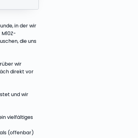
nde, in der wir
r M10Z-
schen, die uns
rüber wir
äch direkt vor
stet und wir
 vielfältiges
 als (offenbar)