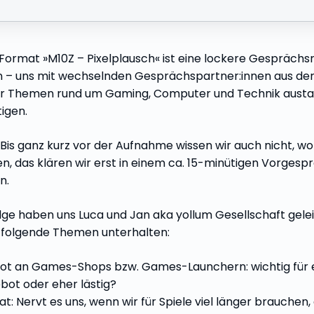
ormat »M10Z – Pixelplausch« ist eine lockere Gesprächsru
n – uns mit wechselnden Gesprächspartner:innen aus de
 Themen rund um Gaming, Computer und Technik austau
igen.
Bis ganz kurz vor der Aufnahme wissen wir auch nicht, wo
, das klären wir erst in einem ca. 15-minütigen Vorgespr
n.
olge haben uns Luca und Jan aka yollum Gesellschaft gelei
 folgende Themen unterhalten:
t an Games-Shops bzw. Games-Launchern: wichtig für ein
bot oder eher lästig?
t: Nervt es uns, wenn wir für Spiele viel länger brauchen,