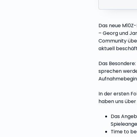
Das neue M10Z-F
– Georg und Ja
Community über
aktuell beschäft
Das Besondere: 
sprechen werden
Aufnahmebegin
In der ersten F
haben uns über
Das Angebo
Spieleange
Time to bea