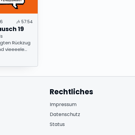
26
🎶
57:54
ausch 19
’s
gten Rückzug
d vieeeele
Rechtliches
fnet in neuem Fenster)
Impressum
ffnet in neuem Fenster)
Datenschutz
(öffnet in neuem Fenster)
Status