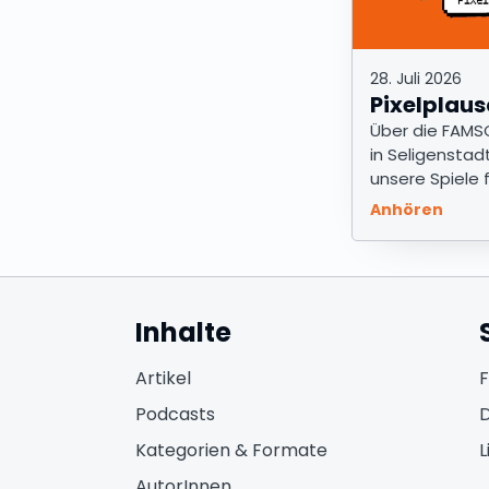
28. Juli 2026
Pixelplaus
Über die FAMS
in Seligenstad
unsere Spiele 
Sommer
Anhören
Inhalte
Artikel
Podcasts
D
Kategorien & Formate
L
AutorInnen