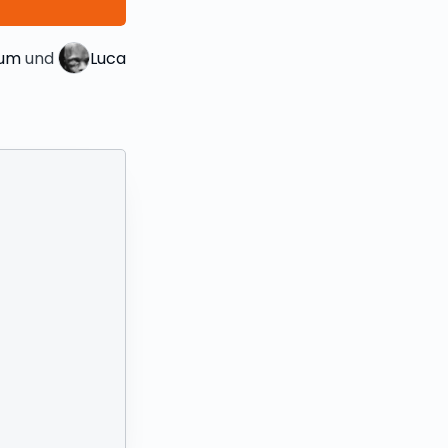
lum
 und 
Luca