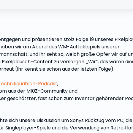
entgegen und präsentieren stolz Folge 19 unseres Pixelpla
ben wir am Abend des WM-Auftaktspiels unserer
mannschaft, und ihr seht so, welch große Opfer wir auf 
Pixelplausch-Content zu versorgen. „Wir“, das waren di
rneut (ihr kennt sie schon aus der letzten Folge)
Technikquatsch-Podcast
,
 Tom aus der M10Z-Community und
ser geschätzter, fast schon zum Inventar gehörender P
te sich unsere Diskussion um Sonys Rückzug vom PC, die
 für Singleplayer-Spiele und die Verwendung von Retro‑H