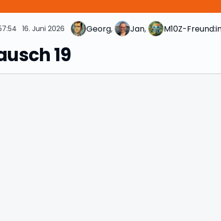
Georg
, 
Jan
, 
M10Z-Freund:i
57:54
16. Juni 2026
lausch 19