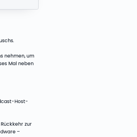
uschs.
uns nehmen, um
eses Mal neben
odcast-Host-
 Rückkehr zur
ardware –