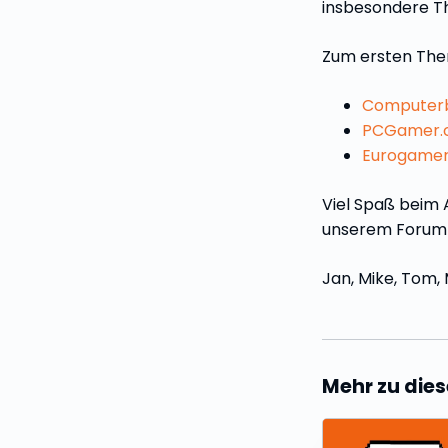
insbesondere Th
Zum ersten Them
Computerb
PCGamer.c
Eurogamer-
Viel Spaß beim 
unserem Forum 
Jan, Mike, Tom,
Mehr zu di