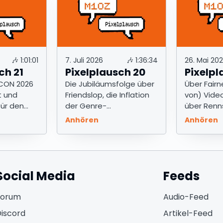
🎶
1:01:01
7. Juli 2026
🎶
1:36:34
26. Mai 20
ch 21
Pixelplausch 20
Pixelpl
CON 2026
Die Jubiläumsfolge über
Über Fairn
t und
Friendslop, die Inflation
von) Vide
für den
der Genre-
über Renn
Bezeichnungen und das
Anhören
Anhören
Aussterben physischer
Datenträger.
Social Media
Feeds
(öffnet in neuem Fenster)
(öf
Forum
Audio-Feed
(öffnet in neuem Fenster)
(ö
iscord
Artikel-Feed