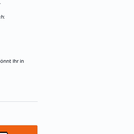
.
h:
nnt Ihr in