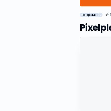
🎶
Pixelplausch
Pixelp