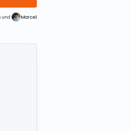
n
 und 
Marcel