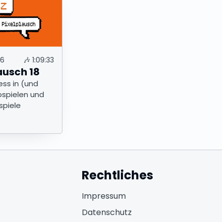
26
🎶
1:09:33
ausch 18
ess in (und
ospielen und
spiele
Rechtliches
fnet in neuem Fenster)
Impressum
ffnet in neuem Fenster)
Datenschutz