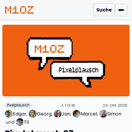
Suche
Men
🎶
1:13:18
24. Okt. 2025
Pixelplausch
Edgar
, 
Georg
, 
Jan
, 
Marcel
, 
Simon
 und 
Til