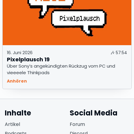
16. Juni 2026
🎶
57:54
Pixelplausch 19
Über Sony’s angekündigten Rückzug vom PC und
vieeeele Thinkpads
Anhören
Inhalte
Social Media
(öffnet in neuem Fen
Artikel
Forum
(öffnet in neuem Fe
Podcasts
Discord