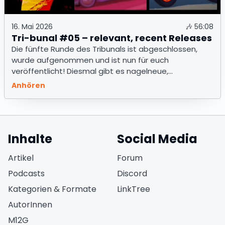
16. Mai 2026
🎶
56:08
Tri-bunal #05 – relevant, recent Releases
Die fünfte Runde des Tribunals ist abgeschlossen,
wurde aufgenommen und ist nun für euch
veröffentlicht! Diesmal gibt es nagelneue,
druckfrische Spiele – direkt von Steam in eure Ohren.
Anhören
Inhalte
Social Media
(öffnet in neuem Fen
Artikel
Forum
(öffnet in neuem Fe
Podcasts
Discord
(öffnet in neuem F
Kategorien & Formate
LinkTree
AutorInnen
M12G