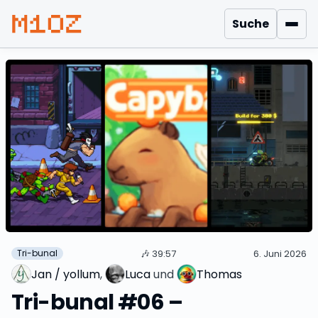
Suche
Men
🎶
39:57
6. Juni 2026
Tri-bunal
Jan / yollum
, 
Luca
 und 
Thomas
Tri-bunal #06 –