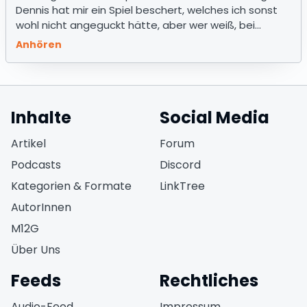
Dennis hat mir ein Spiel beschert, welches ich sonst
wohl nicht angeguckt hätte, aber wer weiß, bei
diesem Preis?
Anhören
Inhalte
Social Media
(öffnet in neuem Fen
Artikel
Forum
(öffnet in neuem Fe
Podcasts
Discord
(öffnet in neuem F
Kategorien & Formate
LinkTree
AutorInnen
M12G
Über Uns
Feeds
Rechtliches
(öffnet in neuem Fenster)
Audio-Feed
Impressum