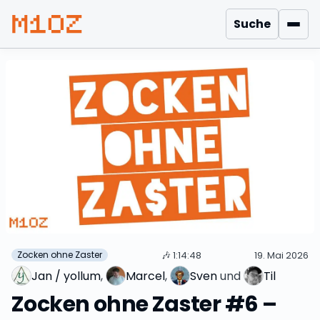
Suche
Men
🎶
1:14:48
19. Mai 2026
Zocken ohne Zaster
Jan / yollum
, 
Marcel
, 
Sven
 und 
Til
Zocken ohne Zaster #6 –