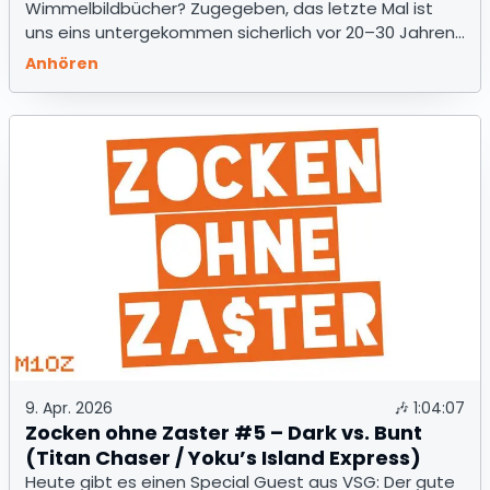
Wimmelbildbücher? Zugegeben, das letzte Mal ist
uns eins untergekommen sicherlich vor 20–30 Jahren.
Und trotzdem hat sich bis heute eine treue
Anhören
Fangemeinde gehalten, die sich weiterhin erfreut.
9. Apr. 2026
🎶
1:04:07
Zocken ohne Zaster #5 – Dark vs. Bunt
(Titan Chaser / Yoku’s Island Express)
Heute gibt es einen Special Guest aus VSG: Der gute