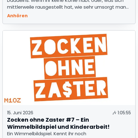
Daddelns. Wenn ihr keine Kohle habt oder, was sich
mittlerweile rausgestellt hat, wie sehr umsorgt man
wird, ohne viel Geld ausgeben zu müssen. Vor allem
Anhören
Indies werden hier gefeiert und hey, was braucht das
Herz mehr?
15. Juni 2026
🎶
1:05:55
Zocken ohne Zaster #7 – Ein
Wimmelbildspiel und Kinderarbeit!
Ein Wimmelbildspiel. Kennt ihr noch