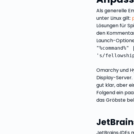
Als generelle 
unter Linux gilt:
Lösungen für Spi
den Kommentaren
Launch-Optione
"%command%" 
's/fellowshi
Omarchy und Hy
Display-Server
gut klar, aber e
Folgend ein paa
das Gröbste be
JetBrain
JetBrains‑IDEs 