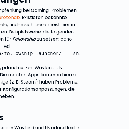
Empfehlung bei Gaming-Problemen
protondb
. Existieren bekannte
ele, finden sich diese meist hier in
. Beispielsweise, die folgenden
n für
Fellowship
zu setzen:
echo
| ed
.
p/fellowship-launcher/' | sh
prland nutzen Wayland als
. Die meisten Apps kommen hiermit
inige (z. B. Steam) haben Probleme.
r Konfigurationsanpassungen, die
heben.
s
mögen Wayland und Hyprland leider