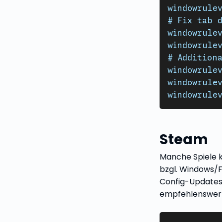
windowrulev
# Fix tab 
windowrulev
windowrulev
# Additiona
windowrulev
windowrulev
windowrulev
Steam
Manche Spiele k
bzgl. Windows/F
Config-Updates
empfehlenswert