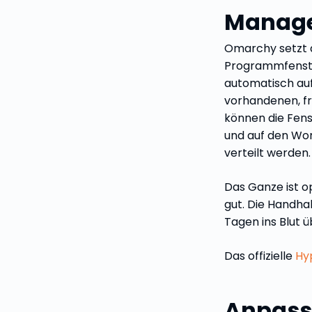
Manag
Omarchy setzt 
Programmfenster
automatisch au
vorhandenen, fr
können die Fen
und auf den Wo
verteilt werden.
Das Ganze ist op
gut. Die Handha
Tagen ins Blut ü
Das offizielle
Hy
Anpas