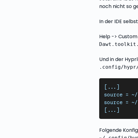
noch nicht so g
In der IDE selbst
Help -> Custom
Dawt.toolkit
Und in der Hypr
.config/hypr
[...]
source = ~/
source = ~/
[...]
Folgende Konfig
~/.config/hy