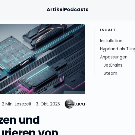
Artikel
Podcasts
INHALT
Installation
Hyprland als Til
Anpassungen
JetBrains
Steam
Luca
~2 Min. Lesezeit
3. Okt. 2025
zen und
urieren von