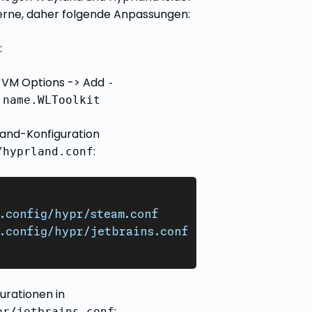
erne, daher folgende Anpassungen:
:
 VM Options -> Add
-
.name.WLToolkit
land-Konfiguration
:
/hyprland.conf
.config/hypr/steam.conf
.config/hypr/jetbrains.conf
urationen in
:
pr/jetbrains.conf