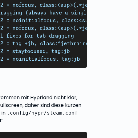
2 = nofocus, class:<sup>(.*jetbrains.*)$, tit
dragging (always have a single space characte
2 = noinitialfocus, class:<sup>(.*jetbrains.*
2 = nofocus, class:<sup>(.*jetbrains.*)$, tit
l fixes for tab dragging
2 = tag +jb, class:^jetbrains-.+$,floating:1
2 = stayfocused, tag:jb
2 = noinitialfocus, tag:jb
ommen mit Hyprland nicht klar,
ullscreen, daher sind diese kurzen
 in
.config/hypr/steam.conf
: