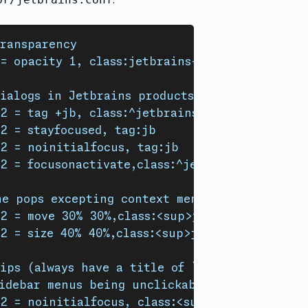
Transparency
= opacity 1, class:jetbrains-.*
dialogs in Jetbrains products
2 = tag +jb, class:^jetbrains-.+$,floating:1
2 = stayfocused, tag:jb
2 = noinitialfocus, tag:jb
2 = focusonactivate,class:^jetbrains-(?!toolb
he pops excepting context menu
2 = move 30% 30%,class:<sup>jetbrains-(?!tool
2 = size 40% 40%,class:<sup>jetbrains-(?!tool
ips (always have a title of `win.<id>`)
sidebar menus being unclickable
2 = noinitialfocus, class:<sup>(.*jetbrains.*