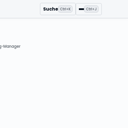
Suche
Ctrl+K
Ctrl+J
Menü
ing-Manager