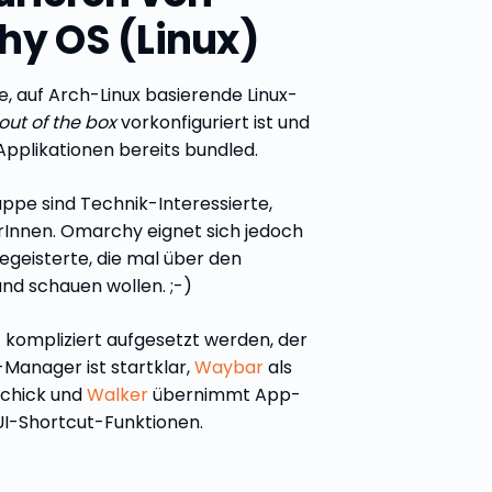
y OS (Linux)
e, auf Arch-Linux basierende Linux-
out of the box
vorkonfiguriert ist und
Applikationen bereits bundled.
uppe sind Technik-Interessierte,
rInnen. Omarchy eignet sich jedoch
egeisterte, die mal über den
nd schauen wollen. ;-)
 kompliziert aufgesetzt werden, der
-Manager ist startklar,
Waybar
als
 schick und
Walker
übernimmt App-
UI-Shortcut-Funktionen.