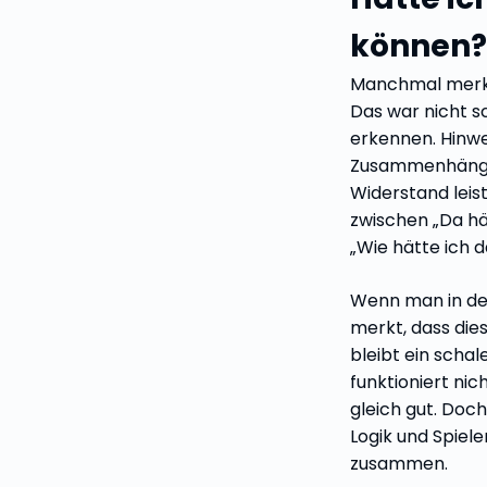
können?
Manchmal merkt
Das war nicht s
erkennen. Hinwe
Zusammenhänge z
Widerstand leis
zwischen „Da h
„Wie hätte ich 
Wenn man in der 
merkt, dass die
bleibt ein scha
funktioniert nic
gleich gut. Doch
Logik und Spiel
zusammen.