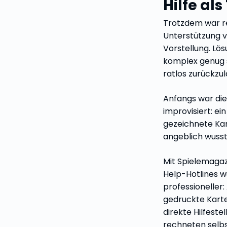
Hilfe als
Trotzdem war r
Unterstützung v
Vorstellung. Lösu
komplex genug s
ratlos zurückzul
Anfangs war die
improvisiert: ei
gezeichnete Kar
angeblich wusste
Mit Spielemaga
Help-Hotlines 
professioneller
gedruckte Karte
direkte Hilfeste
rechneten selbs