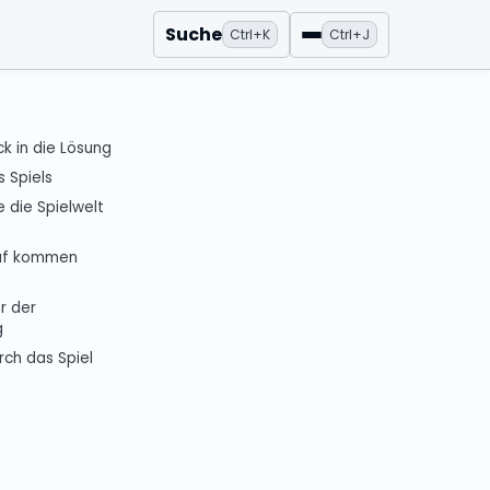
Suche
Ctrl+K
Ctrl+J
Menü
ck in die Lösung
s Spiels
 die Spielwelt
auf kommen
er der
g
ch das Spiel