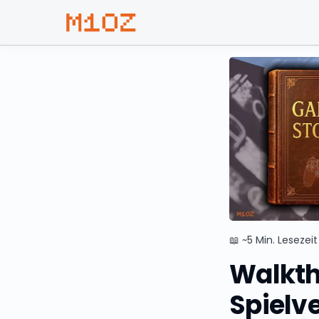
📖
~5 Min. Lesezeit
Walkth
Spielv