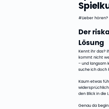
Spielku
#Lieber hören?
Der riska
Lösung
Kennt ihr das? I
kommt nicht wei
– und langsam k
suche ich doch 
Kaum etwas fühl
widersprüchlic
den Blick in die 
Genau da beginnt