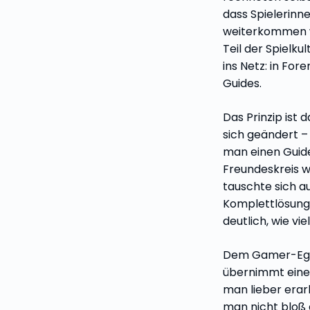
dass Spielerinn
weiterkommen 
Teil der Spielku
ins Netz: in Fore
Guides.
Das Prinzip ist 
sich geändert –
man einen Guide
Freundeskreis w
tauschte sich a
Komplettlösung 
deutlich, wie vi
Dem Gamer-Ego 
übernimmt eine
man lieber erar
man nicht bloß