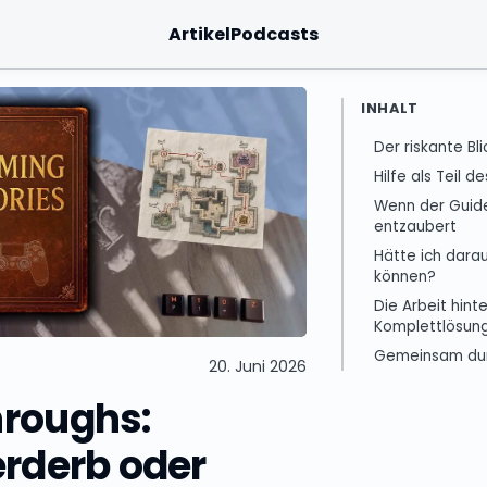
Artikel
Podcasts
INHALT
Der riskante Bli
Hilfe als Teil de
Wenn der Guide
entzaubert
Hätte ich dar
können?
Die Arbeit hint
Komplettlösun
Gemeinsam dur
20. Juni 2026
roughs:
erderb oder