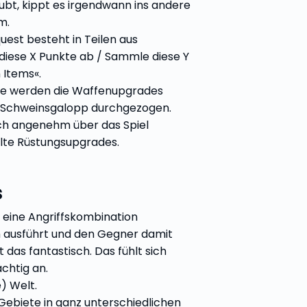
ubt, kippt es irgendwann ins andere
m.
uest besteht in Teilen aus
diese X Punkte ab / Sammle diese Y
 Items«.
e werden die Waffenupgrades
m Schweinsgalopp durchgezogen.
h angenehm über das Spiel
ilte Rüstungsupgrades.
s
eine Angriffskombination
h ausführt und den Gegner damit
 ist das fantastisch. Das fühlt sich
chtig an.
) Welt.
 Gebiete in ganz unterschiedlichen