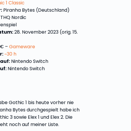
ic 1 Classic
:
Piranha Bytes (Deutschland)
THQ Nordic
lenspiel
atum:
28. November 2023 (orig. 15.
 € –
Gameware
r:
~30 h
 auf:
Nintendo Switch
uf:
Nintendo Switch
habe Gothic 1 bis heute vorher nie
iranha Bytes durchgespielt habe ich
hic 3 sowie Elex 1 und Elex 2. Die
teht noch auf meiner Liste.