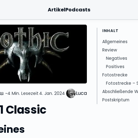
Artikel
Podcasts
INHALT
Allgemeines
Review
Negatives
Positives
Fotostrecke
Fotostrecke – S
Abschließende W
Luca
📖
~4 Min. Lesezeit
4. Jan. 2024
Postskriptum
1 Classic
eines