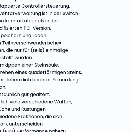
daptierte Controllersteuerung.
nventarverwaltung ist in der Switch-
on komfortabler als in der
ifizierten PC-Version.
Speichern und Laden.
m Teil »verschwenderische«
, die nur für (teils) einmalige
rstellt wurden.
mkippen einer Steinsäule.
rehen eines quaderförmigen Steins.
r flehen dich bei ihrer Ermordung
an.
taunlich gut gealtert.
klich viele verschiedene Waffen,
üche und Rüstungen.
iedene Fraktionen, die sich
tark unterscheiden.
e (FPS) Performance nahezu