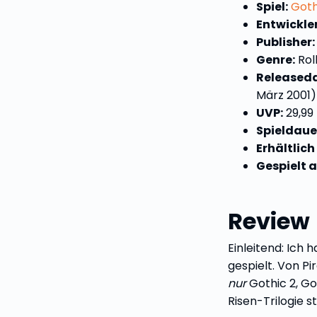
Spiel:
Goth
Entwickler
Publisher:
Genre:
Rol
Released
März 2001)
UVP:
29,99
Spieldaue
Erhältlich
Gespielt a
Review
Einleitend: Ich 
gespielt. Von P
nur
Gothic 2, Got
Risen-Trilogie s