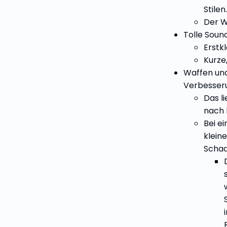
Stilen.
Der W
Tolle Sound
Erstk
Kurze,
Waffen und
Verbesser
Das l
nach 
Bei e
klein
Schad