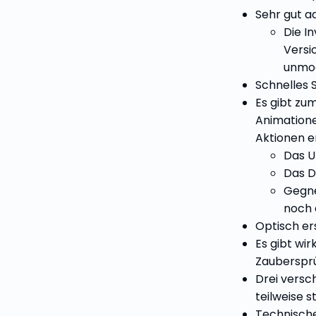
Sehr gut a
Die I
Versi
unmod
Schnelles 
Es gibt zu
Animationen
Aktionen e
Das U
Das D
Gegne
noch 
Optisch ers
Es gibt wir
Zauberspr
Drei versch
teilweise s
Technisch