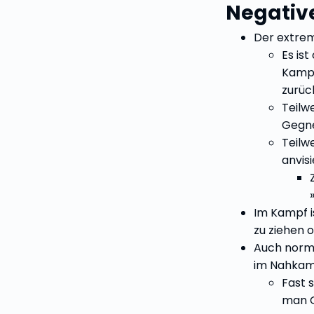
Negativ
Der extre
Es ist
Kampf 
zurüc
Teilw
Gegne
Teilw
anvisi
Im Kampf i
zu ziehen 
Auch norma
im Nahkam
Fast 
man G