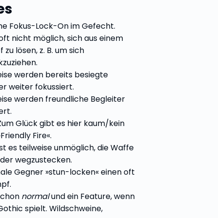
es
me Fokus-Lock-On im Gefecht.
 oft nicht möglich, sich aus einem
zu lösen, z. B. um sich
kzuziehen.
eise werden bereits besiegte
r weiter fokussiert.
eise werden freundliche Begleiter
ert.
Zum Glück gibt es hier kaum/kein
»Friendly Fire«.
st es teilweise unmöglich, die Waffe
oder wegzustecken.
le Gegner »stun-locken« einen oft
pf.
schon
normal
und ein Feature, wenn
othic spielt. Wildschweine,