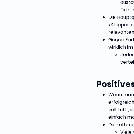
ausra
Extre
Die Hauptq
»Klappere 
relevanten
Gegen End
wirklich i
Jedoc
verte
Positive
Wenn man 
erfolgreic
voll trifft,
einfach mä
Die (offene
Viele