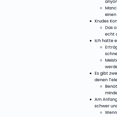
anyo
Manch
einen 
Krudes Ko
Das o
echt 
Ich hatte e
Erträ
schne
Meist
werde
Es gibt zwe
denen Tele
Benöt
minde
Am Anfang 
schwer und 
Wenn 