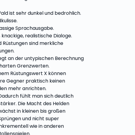
ald ist sehr dunkel und bedrohlich.
kulisse.
lassige Sprachausgabe.
 knackige, realistische Dialoge.
 Rüstungen sind merkliche
ungen.
iegt an der untypischen Berechnung
harten Grenzwerten.
inem Rüstungswert X können
ere Gegner praktisch keinen
en mehr anrichten.
Dadurch fühlt man sich deutlich
stärker. Die Macht des Helden
wächst in kleinen bis großen
Sprüngen und nicht super
inkrementell wie in anderen
Rollenspielen.